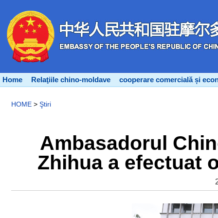
Home
Relaţiile chino-moldave
cooperare comercială și eco
HOME
>
Ştiri
Ambasadorul Chine
Zhihua a efectuat o