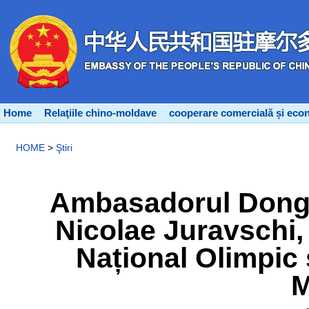
Home
Relaţiile chino-moldave
cooperare comercială și eco
HOME
>
Ştiri
Ambasadorul Dong Z
Nicolae Juravschi,
Național Olimpic 
M