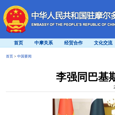
首页
中摩关系
经贸合作
文化交流
首页
>
中国要闻
李强同巴基