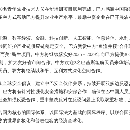
000名青年农业技术人员在华培训项目顺利完成，巴方感谢中国
多种方式帮助巴方提升农业生产水平，鼓励中资企业在巴开展农
能源、数字经济、金融、科技创新、人工智能、信息通信、水利
共同维护产业链供应链稳定安全。巴方赞赏中方“鱼渔并授”合作
美”民生项目。中方将继续落实好2025－2029年向巴方提供3
划，扩大友好省市间合作。中方欢迎2名巴基斯坦航天员来华培
天员。双方将继续以和平、互利方式深化空间合作。
实全球安全倡议，建立中巴安全伙伴关系，持续开展双多边反恐
。巴方将有针对性强化安全措施和安保合作，确保在巴中国人员
社会加强反恐合作，重申坚决反对在反恐问题上采取双重标准，
合国为核心的国际体系、以国际法为基础的国际秩序、以联合国
序的世界多极化和普惠包容的经济全球化。