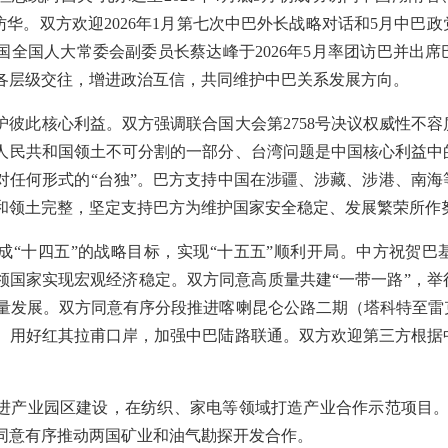
成功访华。双方欢迎2026年1月第七次中巴外长战略对话和5月中
全国人大常委会副委员长蔡达峰于2026年5月率团访巴并出席
各层级交往，增进政治互信，共同维护中巴关系发展方向。
护彼此核心利益。双方强调联合国大会第2758号决议权威性不
人民共和国领土不可分割的一部分、台湾问题是中国核心利益中
对任何形式的“台独”。巴方支持中国在涉疆、涉藏、涉港、南海
和领土完整，坚定支持巴方为维护国家安全稳定、发展繁荣所作
成“十四五”的战略目标，实现“十五五”顺利开局。中方祝贺巴
心，带领国家实现宏观经济稳定。双方同意高质量共建“一带一路”
高质量发展。双方同意有序分段推进喀喇昆仑公路二期（塔科特至
。用好红其拉甫口岸，加强中巴陆路联通。双方欢迎第三方根据
进产业园区建设，在纺织、家电等领域打造产业合作示范项目。双
同意有序推动两国矿业和油气勘探开发合作。