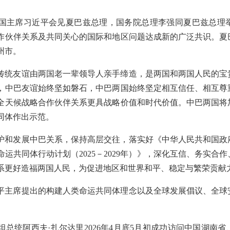
国主席习近平会见夏巴兹总理，国务院总理李强同夏巴兹总理
作伙伴关系及共同关心的国际和地区问题达成新的广泛共识。夏巴
州市。
传统友谊由两国老一辈领导人亲手缔造，是两国和两国人民的宝贵
，中巴友谊始终坚如磐石，中巴两国始终坚定相互信任、相互尊
全天候战略合作伙伴关系更具战略价值和时代价值。中巴两国将
同体作出示范。
护和发展中巴关系，保持高层交往，落实好《中华人民共和国政
运共同体行动计划（2025－2029年）》，深化互信、务实合
系更好造福两国人民，为促进地区和世界和平、稳定与繁荣贡献
平主席提出的构建人类命运共同体理念以及全球发展倡议、全球
总统阿西夫·扎尔达里2026年4月底5月初成功访问中国湖南