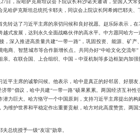
5日至27日，应哈萨克斯坦议会下院议长科沙诺夫邀请，全国人大
会见哈萨克斯坦总统托卡耶夫，同议会上院议长阿希姆巴耶夫、
首先转达了习近平主席的亲切问候和良好祝愿。赵乐际表示，在
跨越式发展，达到永久全面战略伙伴的高水平。中方愿同哈方一
接，深入推进高质量共建“一带一路”，巩固投资、能源、矿产
境电商、智慧城市等合作新增长点。共同办好“中哈文化交流年”
相亲。在联合国、上合组织、中国－中亚机制等多边框架内加强
习近平主席的诚挚问候。他表示，哈中是真正的好邻居、好朋友、
经济带”倡议，哈中共建“一带一路”硕果累累。两国经济互补性
作潜力巨大。哈方恪守一个中国原则，支持习近平主席提出的构
，为维护世界和平稳定作出重要贡献，哈方对此高度赞赏。两国
耶夫总统授予一级“友谊”勋章。