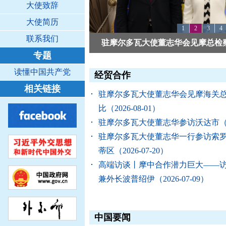
大使致辞
大使简历
1
2
3
4
联系我们
驻摩尔多瓦大使董志华会见摩总检察长
专题
读懂中国共产党
经贸合作
相关链接
驻摩尔多瓦大使董志华会见摩海关总
比
（2026-08-01）
驻摩尔多瓦大使董志华参访沃达市
（
驻摩尔多瓦大使董志华一行参访索
蒂区
（2026-07-20）
高端访谈丨摩中合作潜力巨大——
兼外长波普绍伊
（2026-07-09）
中国要闻