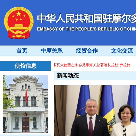
首页
中摩关系
经贸合作
文化交流
过剩”问题的中方立场
使馆信息
驻摩尔多瓦大使董志华会见摩海关总署署长拉杜·弗拉比
新闻动态