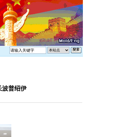
长波普绍伊