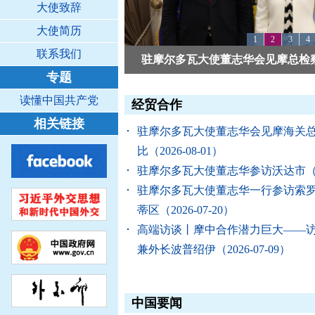
大使致辞
大使简历
1
2
3
4
联系我们
驻摩尔多瓦大使董志华会见摩总检察长
专题
读懂中国共产党
经贸合作
相关链接
驻摩尔多瓦大使董志华会见摩海关总
比
（2026-08-01）
驻摩尔多瓦大使董志华参访沃达市
（
驻摩尔多瓦大使董志华一行参访索
蒂区
（2026-07-20）
高端访谈丨摩中合作潜力巨大——
兼外长波普绍伊
（2026-07-09）
中国要闻