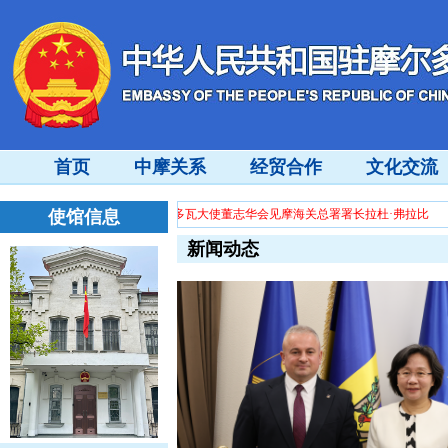
首页
中摩关系
经贸合作
文化交流
过剩”问题的中方立场
使馆信息
驻摩尔多瓦大使董志华会见摩海关总署署长拉杜·弗拉比
新闻动态