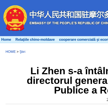
Home
Relaţiile chino-moldave
cooperare comercială și eco
HOME
>
Ştiri
Li Zhen s-a întâ
directorul general
Publice a R