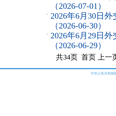
（2026-07-01）
2026年6月30
（2026-06-30）
2026年6月29
（2026-06-29）
共34页 首页 上一
中华人民共和国