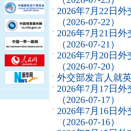
2026年7月22
（2026-07-22）
2026年7月21
（2026-07-21）
2026年7月20
（2026-07-20）
外交部发言人就
2026年7月17
（2026-07-17）
2026年7月16
（2026-07-16）