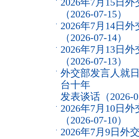
2026年7月15
（2026-07-15）
2026年7月14
（2026-07-14）
2026年7月13
（2026-07-13）
外交部发言人就日
台十年
发表谈话
（2026-0
2026年7月10
（2026-07-10）
2026年7月9日